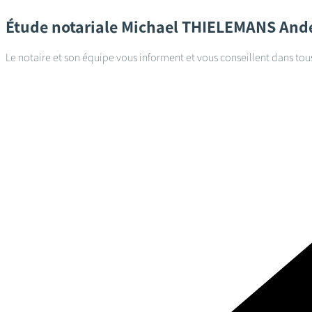
Étude notariale
Michael THIELEMANS
Ande
Le notaire et son équipe vous informent et vous conseillent dans tou